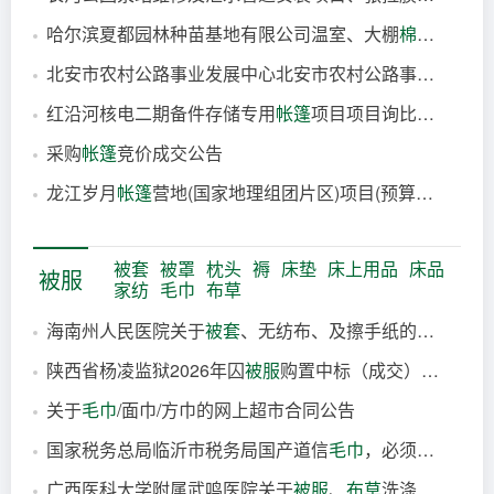
46分钟前
哈尔滨夏都园林种苗基地有限公司温室、大棚
棉被
、塑料
1小时前
北安市农村公路事业发展中心北安市农村公路事业发展中心
1小时前
红沿河核电二期备件存储专用
帐篷
项目项目询比公告
2小时前
采购
帐篷
竞价成交公告
3小时前
龙江岁月
帐篷
营地(国家地理组团片区)项目(预算编制)
14小时前
17小时前
被套
被罩
枕头
褥
床垫
床上用品
床品
被服
家纺
毛巾
布草
海南州人民医院关于
被套
、无纺布、及擦手纸的采购项目竞价成交公告
陕西省杨凌监狱2026年囚
被服
购置中标（成交）结果公告
1分钟前
关于
毛巾
/面巾/方巾的网上超市合同公告
1分钟前
国家税务总局临沂市税务局国产道信
毛巾
，必须同一品牌，同等质量，反拍结束后需要次日送到指定仓库网上商城电子反拍项目采购公告
5分钟前
广西医科大学附属武鸣医院关于
被服
、
布草
洗涤服务采购项目中标公告