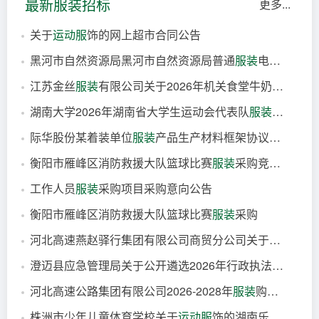
最新服装招标
更多...
关于
运动服
饰的网上超市合同公告
黑河市自然资源局黑河市自然资源局普通
服装
电子卖场直购履约验收公告
1分钟前
合同
江西
江苏金丝
服装
有限公司关于2026年机关食堂牛奶项目的成交结果公告
3分钟前
验收
黑龙江
湖南大学2026年湖南省大学生运动会代表队
服装
分散采购
4分钟前
成交
江苏
际华股份某着装单位
服装
产品生产材料框架协议采购采购公告
9分钟前
结果
湖南
衡阳市雁峰区消防救援大队篮球比赛
服装
采购竞价公告
34分钟前
公告
甘肃
工作人员
服装
采购项目采购意向公告
34分钟前
公告
湖南
衡阳市雁峰区消防救援大队篮球比赛
服装
采购
37分钟前
意向
河北高速燕赵驿行集团有限公司商贸分公司关于磁县服务区引进
39分钟前
公告
湖南
澄迈县应急管理局关于公开遴选2026年行政执法制式
服装
40分钟前
公告
河北
河北高速公路集团有限公司2026-2028年
服装
购置项目中标结果公示
41分钟前
公告
海南
株洲市少年儿童体育学校关于
运动服
饰的湖南乐采网超采购项目成交公告