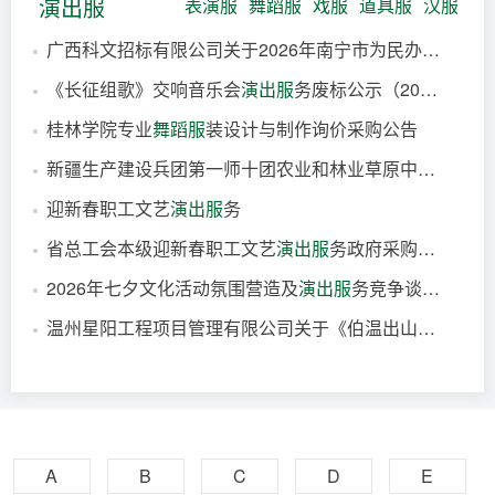
演出服
表演服
舞蹈服
戏服
道具服
汉服
广西科文招标有限公司关于2026年南宁市为民办实事工程“送戏下基层进校园”文化惠民
《长征组歌》交响音乐会
演出服
务废标公示（2026-JJYAAE-F4001）
1小时前
桂林学院专业
舞蹈服
装设计与制作询价采购公告
1小时前
新疆生产建设兵团第一师十团农业和林业草原中心11连2026年绿洲之夏活动租赁
13小时前
迎新春职工文艺
演出服
务
14小时前
省总工会本级迎新春职工文艺
演出服
务政府采购合同公告
15小时前
2026年七夕文化活动氛围营造及
演出服
务竞争谈判公告
15小时前
温州星阳工程项目管理有限公司关于《伯温出山》主题剧
18小时前
18小时前
A
B
C
D
E