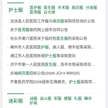
40分钟前
医护服
医生服
手术服
病员服
分体服
护士服
医用服
白大褂
当涂县人民医院工作服与
病员服
采购项目询价公告
关于
医用服
装的网上超市合同公告
41分钟前
包头市第六医院关于临时性
医生服
的采购公告
1小时前
嵊州市人民医院
医护服
、病人服、擦手纸等采购项目公开招标公告（非政府采购项目）
17小时前
通辽市人民医院新增
护士服
等采购意向
18小时前
济宁市第一人民医院
医生服
、洗手衣等采购项目（6876）竞争性磋商公告
19小时前
长袖
病员服
招标公告(2026-JQ14-W9025)
21小时前
齐鲁医药学院2026级新生隔离衣、
护士服
采购项目结果公告
2026-08-05
2026-08-05
战服
战斗服
军服
便服
礼服
睡衣
迷彩服
护具