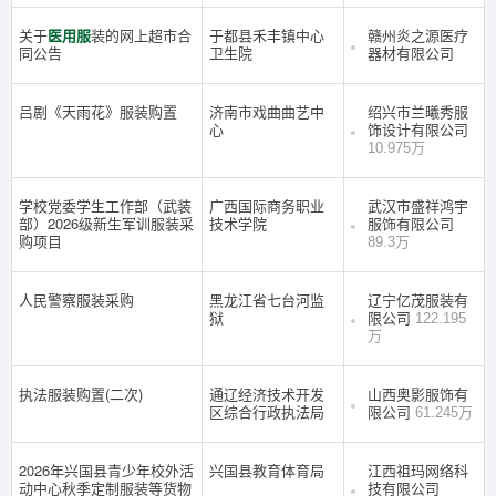
关于
医用服
装的网上超市合
于都县禾丰镇中心
赣州炎之源医疗
同公告
卫生院
器材有限公司
吕剧《天雨花》服装购置
济南市戏曲曲艺中
绍兴市兰曦秀服
心
饰设计有限公司
10.975万
学校党委学生工作部（武装
广西国际商务职业
武汉市盛祥鸿宇
部）2026级新生军训服装采
技术学院
服饰有限公司
购项目
89.3万
人民警察服装采购
黑龙江省七台河监
辽宁亿茂服装有
狱
限公司
122.195
万
执法服装购置(二次)
通辽经济技术开发
山西奥影服饰有
区综合行政执法局
限公司
61.245万
2026年兴国县青少年校外活
兴国县教育体育局
江西祖玛网络科
动中心秋季定制服装等货物
技有限公司