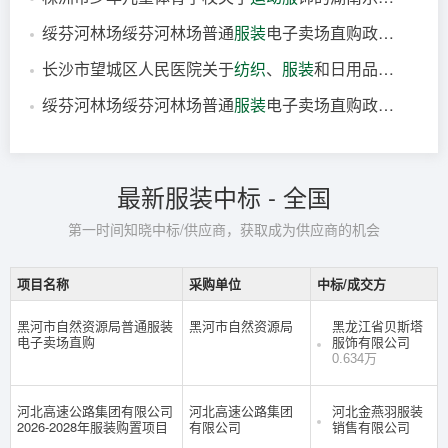
46分钟前
中标
河北
绥芬河林场绥芬河林场普通
服装
电子卖场直购政府采购合同公告
49分钟前
成交
湖南
长沙市望城区人民医院关于
纺织
、
服装
和日用品专门零售服务的分散服务市场采购项目成交公告
50分钟前
合同
黑龙江
绥芬河林场绥芬河林场普通
服装
电子卖场直购政府采购合同公告
57分钟前
成交
湖南
1小时前
合同
黑龙江
最新服装中标 - 全国
第一时间知晓中标/供应商，获取成为供应商的机会
项目名称
采购单位
中标/成交方
黑河市自然资源局普通服装
黑河市自然资源局
黑龙江省贝斯塔
电子卖场直购
服饰有限公司
0.634万
河北高速公路集团有限公司
河北高速公路集团
河北金燕羽服装
2026-2028年服装购置项目
有限公司
销售有限公司