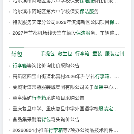
哈尔滨市阿城区第六中学校保安
保洁服
务比价采购公告
8分钟前
哈尔滨市阿城区第六中学校保安
保洁服
务
9分钟前
特发服务天津分公司2026年滨海新区公园项目
保洁服
务采
9分钟前
2027年首都机场线天竺车辆段
保洁服
务、车辆整备、折返线保洁以及座椅套清洗和维修项目
9分钟前
9分钟前
背包
手提包
救生包
行李箱
童装
服装定制
行李箱
等询比价询比价采购公告
高新区四宝山街道北营村2026年升学礼
行李箱
、入学礼双肩书包物资采购项目交易公告
1小时前
莫城街道常熟服装城集团有限公司关于
童装
中心消防控制室合并、改造项目的中标结果公告
1小时前
童亭煤矿
行李箱
采购项目采购公告
2小时前
重庆复旦中学、重庆复旦中学外国语学校
服装定制
采购（
20小时前
备品集采耐磨
背包
弯头询价公告
21小时前
20260804小推车
行李箱
等7项办公物品技术附件（4月需求）采购公告
2026-08-05