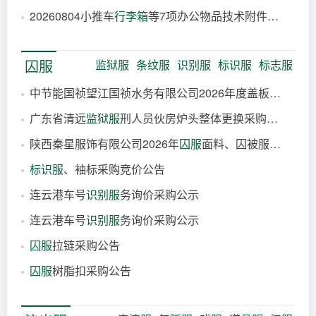
20260804小推车
行李箱
等7项办公物品技术附件（4月需求）采购公告
2026-08-05
2026-08-05
囚服
监狱服
条纹服
识别服
标识服
标志服
中节能国祯望江国祯水务有限公司2026年度盖板涂刷有限空间
广东省清远
监狱服
刑人员伙房炉头整体更换采购项目零散采购公告
11小时前
陕西秦星服饰有限公司2026年
囚服
面料、囚被服、鞋袜采购项目公开招标公告
18小时前
标识服
、袖标采购竞价公告
19小时前
连云港车号
识别服
务询价采购公示
22小时前
连云港车号
识别服
务询价采购公示
2026-08-05
囚服
拉链采购公告
2026-08-05
囚服
树脂扣采购公告
2026-08-05
2026-08-05