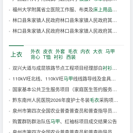
5分钟前
福州大学附属省立医院工作服、布类及
床上用品
采购项目
10分钟前
林口县朱家镇人民政府林口县朱家镇人民政府其他
被服
电
10分钟前
林口县朱家镇人民政府林口县朱家镇人民政府其他
被服
电
16分钟前
16分钟前
外衣
皮衣
外套
毛衣
内衣
大衣
马甲
上衣
背心
T恤
衬衫
西装
双兴大道与成昆铁路节点工程项目经理部白
衬衫
物资采购
110kV旺北线、110kV旺
马甲
线线路导线及金具大修涉铁业务采购项目-竞争性谈判采购-终止公告
10分钟前
国家基本公共卫生服务项目（家庭医生签约服务工作服/
马
37分钟前
黔东南州人民医院2026年度护士冬装
毛衣
采购项目采购公告
39分钟前
泉州市第四次全国农业普查普查员和普查指导员
马甲
采购
1小时前
购置群防群治队伍
马甲
、红袖标项目成交结果公告
17小时前
泉州市第四次全国农业普查普查员和普查指导员
马甲
采购