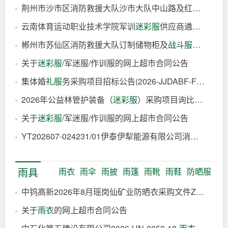
荆州市沙市区消防救援大队沙市大队中山路及红门路政府专职消防救援站营区配套设施货物类采购(新式
云南体育运动职业技术学院军训
迷彩服
供应商遴选项目中标候选人公示
17分钟前
郴州市苏仙区消防救援大队订制储物柜及
战斗服
架项目竞
41分钟前
关于
迷彩服
/军迷服/作训服的网上超市合同公告
54分钟前
集体婚
礼服
务采购项目招标公告(2026-JJDABF-F4003)
1小时前
2026年公益林管护装备（
迷彩服
）采购项目询比采购公告
17小时前
关于
迷彩服
/军迷服/作训服的网上超市合同公告
18小时前
YT202607-024231/01伊泰伊犁能源有限公司消防大队7月消防
19小时前
20小时前
雨具
雨衣
雨伞
雨披
雨篷
雨靴
雨鞋
防晒服
中钨高新2026年8月瑶岗仙矿业防晒衣采购文件ZJB014
关于
雨衣
的网上超市合同公告
40分钟前