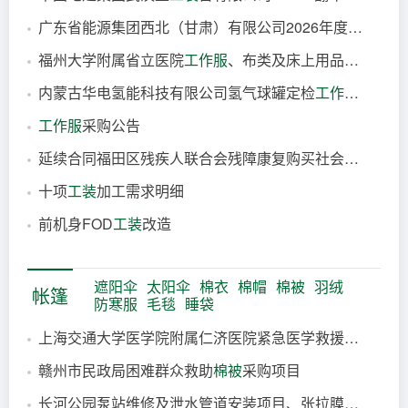
广东省能源集团西北（甘肃）有限公司2026年度职工
工作
刚刚
福州大学附属省立医院
工作服
、布类及床上用品采购项目市场调研
1分钟前
内蒙古华电氢能科技有限公司氢气球罐定检
工作服
务询比
10分钟前
工作服
采购公告
11分钟前
延续合同福田区残疾人联合会残障康复购买社会
工作服
务
11分钟前
十项
工装
加工需求明细
12分钟前
前机身FOD
工装
改造
26分钟前
27分钟前
遮阳伞
太阳伞
棉衣
棉帽
棉被
羽绒
帐篷
防寒服
毛毯
睡袋
上海交通大学医学院附属仁济医院紧急医学救援病房
帐篷
赣州市民政局困难群众救助
棉被
采购项目
10分钟前
长河公园泵站维修及泄水管道安装项目、张拉膜
遮阳伞
制