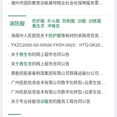
潮州市国防教育训练基地物业社会化保障服务需求书编
制
7分钟前
7分钟前
防护服
扑火服
防刺服
训服
训练服
消防服
救生衣
冲锋衣
海南州人民医院关于
防护服
等耗材的采购项目竞价成交公告
YXZC2026-G3-00526-YXSH-0023：HTQ-GK2026012红塔区2026年补贴性职业培
1分钟前
关于
救生衣
的网上超市合同公告
7分钟前
关于
救生衣
的网上超市合同公告
18分钟前
晋能控股装备制造集团有限公司铁路运输分公司网络安全
31分钟前
广州民航信息技术有限公司数字化转型+云原生技术培
训
38分钟前
广州民航信息技术有限公司数字化转型+云原生技术培
训
41分钟前
关于专业技能培
训服
务的服务工程合同公告
41分钟前
1小时前