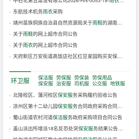
中石化第五建设有限公司2026-HN-0053-18-
雨衣
、
雨鞋
-
53分钟前
东航技术机务
雨衣
采购
2小时前
靖州苗族侗族自治县自然资源局关于
雨鞋
的湖南乐采网超采购项目成交公告
18小时前
关于
雨鞋
的网上超市合同公告
18小时前
关于
雨衣
的网上超市合同公告
21小时前
天府新区万安街道高饭店社区红豆家园购买安保组夏季工作服、
21小时前
21小时前
保洁服
劳保服
劳保装
劳保用品
环卫服
保安服
治安服
司机服
公交服
地铁服
北陵校区、蒲河校区
保安服
务采购履约验收公告
凉州区第十二幼儿园
保安服
务合同政府采购合同公告
6分钟前
蜀山街道农村河道
保洁服
务政府采购项目合同公告
6分钟前
盖山派出所增派18名反恐处突
保安服
务结果公告（采购包1）
7分钟前