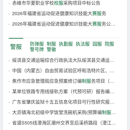
赤峰市华夏职业学校
校服
采购项目中标公告
9分钟前
2026年福建省运动促进健康知识技能大
赛服
务
14分钟前
2026年福建省运动促进健康知识技能大
赛服
务公开招标招标公告
16分钟前
27分钟前
防弹服
制服
执勤服
执法服
园服
院服
警服
警号牌
警徽
绥滨县交通运输综合行政执法大队绥滨县交通运输综合行政执法大队
中国（内蒙古）自由贸易试验区呼和浩特片区、内蒙古和林格尔新区招商服务局2026绿色算力（人工智能）大会服务项目及《绿色算力发展研究报告（2026年）》、《“东数西算”枢纽节点绿色算力指数研究报告（2026年）》编
刚刚
焦作市应急管理局应急预案修订编
制服
务项目（第2次）(第2次)
刚刚
某单位铁路专用线接轨方案（代预可研）报告编
制服
务项目
6分钟前
广东省肇庆监狱十五五信息化项目可行性研究报告编
制服
6分钟前
大沥镇海北初级中学饭堂洗碗机采购(预算编
制服
务）
7分钟前
省道S505线澄海区潮州交界至后溪桥路段（澄江路）改建工程给水管迁改工程预算编
7分钟前