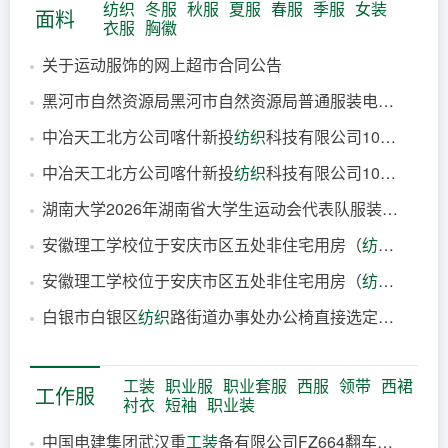
纺织
冬服
秋服
夏服
春服
季服
女装
面料
衣服
胸徽
关于运动服饰的网上超市合同公告
黑河市自然资源局黑河市自然资源局普通服装电子卖场直购履约验收公告
1分钟前
中冶天工北方公司喀什新投
纺织
科技有限公司100万锭纺纱（棉花产业科技示范区）项目一期二阶段工程总承包吊顶安装工程一标段中标结果公示
3分钟前
中冶天工北方公司喀什新投
纺织
科技有限公司100万锭纺纱（棉花产业科技示范区）项目一期二阶段工程总承包吊顶安装工程二标段中标结果公示
5分钟前
湖南大学2026年湖南省大学生运动会代表队服装分散采购结果公告
6分钟前
安徽理工学校位于安庆市区五处非住宅用房（
纺织
西路9
10分钟前
安徽理工学校位于安庆市区五处非住宅用房（
纺织
西路1
14分钟前
白银市白银区
纺织
路街道办事处办公椅直接选定采购合同
24分钟前
30分钟前
工装
职业服
职业套服
西服
领带
西裙
工作服
衬衣
短袖
职业装
中国电建集团武汉重
工装
备有限公司FZ664翻车机防爆电机采购项目成交结果公示