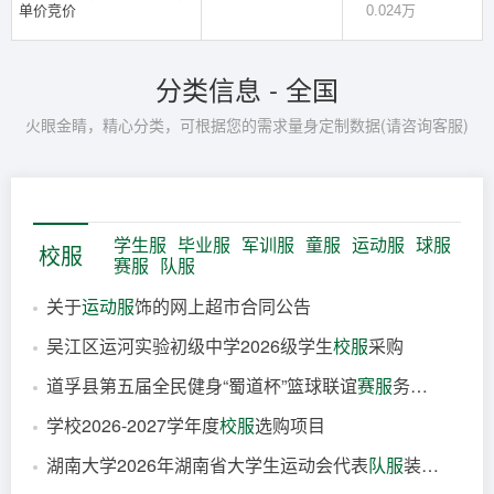
单价竞价
0.024万
分类信息 - 全国
火眼金睛，精心分类，可根据您的需求量身定制数据(请咨询客服)
学生服
毕业服
军训服
童服
运动服
球服
校服
赛服
队服
关于
运动服
饰的网上超市合同公告
吴江区运河实验初级中学2026级学生
校服
采购
1分钟前
道孚县第五届全民健身“蜀道杯”篮球联谊
赛服
务项目
2分钟前
学校2026-2027学年度
校服
选购项目
3分钟前
湖南大学2026年湖南省大学生运动会代表
队服
装分散采购结果公告
4分钟前