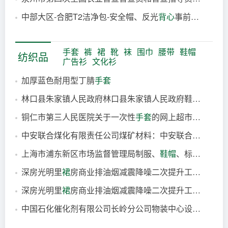
17小时前
中部大区-合肥T2洁净包-安全帽、反光
背心
事前公示
17小时前
17小时前
手套
裤
裙
靴
袜
围巾
腰带
鞋帽
纺织品
广告衫
文化衫
加厚蓝色耐用型丁腈
手套
林口县朱家镇人民政府林口县朱家镇人民政府鞋、
靴
及附
7分钟前
铜仁市第三人民医院关于一次性
手套
的网上超市采购项目成交公告
16分钟前
中安联合煤化有限责任公司煤矿材料：中安联合煤矿绒衣
24分钟前
上海市浦东新区市场监督管理局制服、
鞋帽
、标志标识等采购的中标（成交）结果公告
25分钟前
深房光明里
裙
房商业排油烟减震降噪二次提升工程劳务分包
27分钟前
深房光明里
裙
房商业排油烟减震降噪二次提升工程材料采购
31分钟前
中国石化催化剂有限公司长岭分公司物装中心设备1组-长岭-2026年4月劳保用品18类
31分钟前