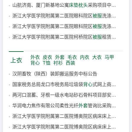
山航济南、厦门新基地公寓
床垫
枕头
采购项目中选结果公告
4小时前
浙江大学医学院附属第二医院眼科院区
被服
洗涤服务合同公告
5小时前
浙江大学医学院附属第二医院眼科院区
被服
洗涤服务合同
8小时前
浙江大学医学院附属第二医院柯桥院区
被服
租赁及洗涤服务合同公告
8小时前
8小时前
外衣
皮衣
外套
毛衣
内衣
大衣
马甲
上衣
背心
T恤
衬衫
西装
汉阴畜牧（陕西）装卸搬运服务中标公告
国家税务总局龙口市税务局垃圾袋
背心
式网上商城电子反拍项目结果公告
10小时前
两河口混蓄、牙根一级水电站砂石骨料项目部安全帽、反光
10小时前
华润电力焦作有限公司柔性光纤
外套
管询比采购公告
13小时前
浙江大学医学院附属第二医院博奥院区病床床上用品五件套、白
14小时前
浙江大学医学院附属第二医院博奥院区病床床上用品五件套、白
2026-08-07