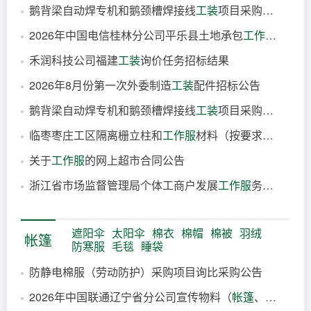
鹅背梁自动焊专机和鹅颈槽焊接线
工装
项目采购公告
2026年中国电信桂林分公司平乐县土地承包
工作服
务采购
1小时前
禾润科技公司福建
工装
询价任务招标结果
4小时前
2026年8月份第一次外委制造
工装
配件招标公告
5小时前
鹅背梁自动焊专机和鹅颈槽焊接线
工装
项目采购公告
6小时前
临枣枣庄工区隔离栅立柱和
工作服
材料（按要求发货，不合适退货）
7小时前
关于
工作服
的网上超市合同公告
8小时前
浙江省市场监督管理局个体工商户发展
工作服
务项目公开招标公告
8小时前
8小时前
遮阳伞
太阳伞
棉衣
棉帽
棉被
羽绒
帐篷
防寒服
毛毯
睡袋
防静电棉服（劳动防护）采购项目询比采购公告
2026年中国联通辽宁省分公司宣传物料（
帐篷
、雨伞等）集中采购项目中选结果公告
2026-08-07