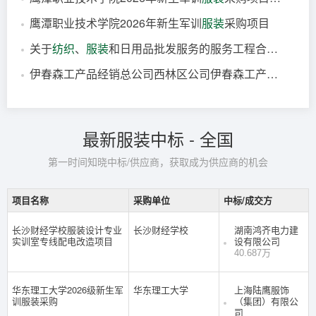
13小时前
变更
湖北
鹰潭职业技术学院2026年新生军训
服装
采购项目
13小时前
公告
江西
关于
纺织
、
服装
和日用品批发服务的服务工程合同公告
13小时前
公告
江西
伊春森工产品经销总公司西林区公司伊春森工产品经销总公司西林区公司普通
14小时前
合同
江西
14小时前
验收
黑龙江
最新服装中标 - 全国
第一时间知晓中标/供应商，获取成为供应商的机会
项目名称
采购单位
中标/成交方
长沙财经学校服装设计专业
长沙财经学校
湖南鸿齐电力建
实训室专线配电改造项目
设有限公司
40.687万
华东理工大学2026级新生军
华东理工大学
上海陆鹰服饰
训服装采购
（集团）有限公
司