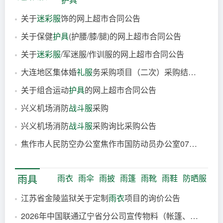
关于
迷彩服
饰的网上超市合同公告
关于保健
护具
(护腰/膝/腿)的网上超市合同公告
2026-08-07
关于
迷彩服
/军迷服/作训服的网上超市合同公告
2026-08-07
大连地区集体婚
礼服
务采购项目（二次）采购结果公示（2026-JWHJLN-F4003）
2026-08-07
关于组合运动
护具
的网上超市合同公告
2026-08-07
兴义机场消防
战斗服
采购
2026-08-07
兴义机场消防
战斗服
采购询比采购公告
2026-08-07
焦作市人民防空办公室焦作市国防动员办公室07式丛林
迷
2026-08-07
2026-08-06
雨具
雨衣
雨伞
雨披
雨篷
雨靴
雨鞋
防晒服
江苏省金陵监狱关于定制
雨衣
项目的询价公告
2026年中国联通辽宁省分公司宣传物料（帐篷、
雨伞
等）
2026-08-07