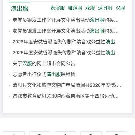
2026-08-07
演出服
表演服
舞蹈服
戏服
道具服
汉服
老党员银发工作室开展文化演出活动
演出服
购买（现代舞）
老党员银发工作室开展文化演出活动
演出服
购买（新疆舞）
2小时前
2026年度安徽省濒临失传剧种清音戏公益性
演出服
务采购
2小时前
2026年度安徽省濒临失传剧种清音戏公益性
演出服
务采购
8小时前
关于
汉服
的网上超市合同公告
8小时前
志愿者出征仪式
演出服
装租赁
10小时前
清涧县文化和旅游文物广电局清涧县2026年度“戏曲进乡村”惠民
11小时前
昌都市教育局机关采购西藏自治区第十四届运动会暨第六届民族传统体育运动会昌都市代表团驻停
2026-08-07
2026-08-07