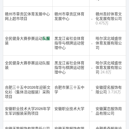
赣州市章贡区体育发展中心
赣州市章贡区体育
赣州吾好体育文
网上超市项目
发展中心
化发展有限公司
0.475万
全民健身大赛参赛运动
队服
黑龙江省社会体育
哈尔滨北域盛世
装
指导与棋牌运动管
体育发展有限公
理中心
司
全民健身大赛参赛运动队服
黑龙江省社会体育
哈尔滨北域盛世
装
指导与棋牌运动管
体育发展有限公
理中心
司
24.8万
合肥三十五中2026年迎新文
合肥市第三十五中
安徽提名服饰有
化衫（集体活动服装）采购
学
限公司
3.716万
项目
安徽职业技术大学2026年学
安徽职业技术大学
安徽翼恋服饰用
生军训服装采购项目
品有限公司
安徽天歌服饰有限责任公司
安徽天歌服饰有限
合肥秀奇服装设