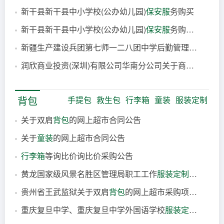
新干县新干县中小学校(公办幼儿园)
保安服
务购买
3小时前
新干县新干县中小学校(公办幼儿园)
保安服
务购买发布补遗文件，请投标单位及时下载
3小时前
新疆生产建设兵团第七师一二八团中学后勤管理社会化服务采购项目（第二包：
4小时前
润欣商业投资(深圳)有限公司华南分公司关于商业华南大区2026-2028年广西南宁地区非凡重奢购物中心及TA档写字楼项目
4小时前
4小时前
背包
手提包
救生包
行李箱
童装
服装定制
关于双肩
背包
的网上超市合同公告
关于
童装
的网上超市合同公告
5小时前
行李箱
等询比价询比价采购公告
11小时前
黄龙国家级风景名胜区管理局职工工作
服装定制
履约验收
2026-08-07
贵州省王武监狱关于双肩
背包
的网上超市采购项目合同履约验收公告
2026-08-07
重庆复旦中学、重庆复旦中学外国语学校
服装定制
采购（
2026-08-07