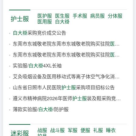
10小时前
医护服
医生服
手术服
病员服
分体服
护士服
医用服
白大褂
白大褂
采购竞价成交公告
东莞市东城敬老院东莞市东城敬老院购买驻院
医护服
务采
4小时前
东莞市东城敬老院东莞市东城敬老院购买驻院
医护服
务采
8小时前
实验服/
白大褂
4XL长袖
8小时前
艾灸吸烟设备及医用移动式等离子体空气净化消毒机及紫外线杀菌灯车及婴儿量床及二联观片灯及治疗车及医用病历车及不锈钢
9小时前
山东省日照市人民医院
护士服
采购项目招标公告
2026-08-07
遵义市精神病院2026年医师
护士服
装及鞋采购竞价公告
2026-08-07
薄款实验服/
白大褂
/防护服
2026-08-07
2026-08-06
战服
战斗服
军服
便服
礼服
睡衣
迷彩服
护具