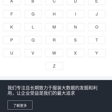
A
B
C
D
E
F
G
H
I
J
K
L
M
N
O
P
Q
R
S
T
U
V
W
X
Y
Z
我们专注且长期致力于服装大数据的发掘和利
用，让企业受益是我们的最大追求
了解更多