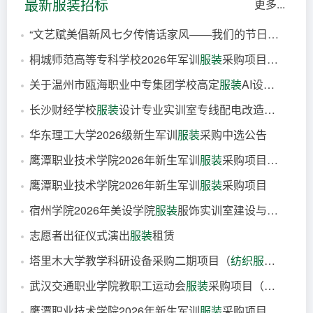
最新服装招标
更多...
“文艺赋美倡新风七夕传情话家风——我们的节日七夕”文艺汇演
桐城师范高等专科学校2026年军训
服装
采购项目（三次）竞争性谈判公告
3小时前
公告
关于温州市瓯海职业中专集团学校高定
服装
AI设计与展示系统建设项目的公开招标公告
5小时前
公告
安徽
长沙财经学校
服装
设计专业实训室专线配电改造项目中标（成交）结果公告
5小时前
公告
浙江
华东理工大学2026级新生军训
服装
采购中选公告
8小时前
中标
湖南
鹰潭职业技术学院2026年新生军训
服装
采购项目竞价公告
9小时前
中标
上海
鹰潭职业技术学院2026年新生军训
服装
采购项目
9小时前
公告
江西
宿州学院2026年美设学院
服装
服饰实训室建设与陶瓷生产设备购置项目更正公告
9小时前
公告
江西
志愿者出征仪式演出
服装
租赁
11小时前
变更
安徽
塔里木大学教学科研设备采购二期项目（
纺织
服装
学院设
11小时前
公告
武汉交通职业学院教职工运动会
服装
采购项目（第二次）更正公告
12小时前
中标
新疆
鹰潭职业技术学院2026年新生军训
服装
采购项目竞价公告