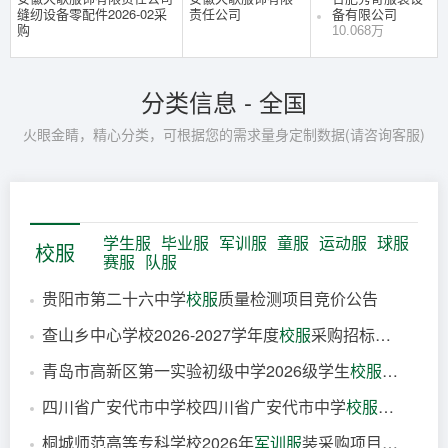
缝纫设备零配件2026-02采
责任公司
备有限公司
购
10.068万
分类信息 - 全国
火眼金睛，精心分类，可根据您的需求量身定制数据(请咨询客服)
学生服
毕业服
军训服
童服
运动服
球服
校服
赛服
队服
贵阳市第二十六中学
校服
质量检测项目竞价公告
查山乡中心学校2026-2027学年度
校服
采购招标公告
2小时前
青岛市高新区第一实验初级中学2026级学生
校服
选用结果
2小时前
四川省广安代市中学校四川省广安代市中学
校服
采购项目
4小时前
桐城师范高等专科学校2026年
军训服
装采购项目（三次）竞争性谈判公告