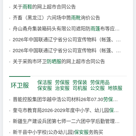
关于
雨鞋
的网上超市合同公告
2026-08-07
齐畜（黑龙江）六间场中筒
雨靴
询价公告
2026-08-07
舟山甬舟集装箱码头有限公司遮阳防
雨篷
布等应急集装箱作业物资采购项目采购公告
2026-08-07
2026年中国联通辽宁省分公司宣传物料（帐篷、
雨伞
等）
2026-08-07
2026年中国联通辽宁省分公司宣传物料（帐篷、
雨伞
等）
2026-08-07
关于采购市环卫
防晒服
的网上超市合同公告
2026-08-07
2026-08-07
保洁服
劳保服
劳保装
劳保用品
环卫服
保安服
治安服
司机服
公交服
地铁服
晋能控股集团华越中浩公司材料26年07.30
劳保用品
采购
奎屯市教育局2026-2029年度中小学、幼儿园
保安服
务采
1小时前
新疆生产建设兵团第七师一二六团中学后勤管理社会化服务采购项目（第二包：
2小时前
新干县中小学校(公办幼儿园)
保安服
务购买
3小时前