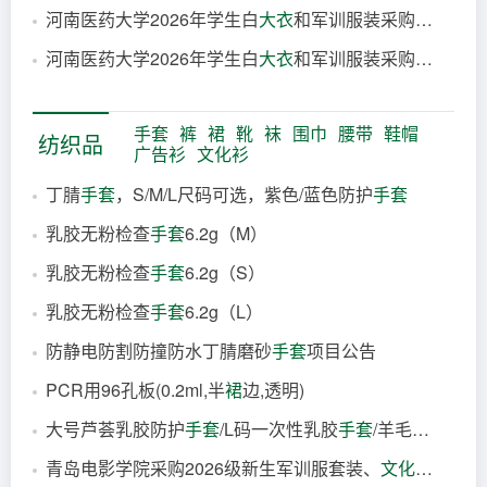
河南医药大学2026年学生白
大衣
和军训服装采购项目包1结果公告
2026-08-07
河南医药大学2026年学生白
大衣
和军训服装采购项目包2结果公告
2026-08-07
2026-08-07
手套
裤
裙
靴
袜
围巾
腰带
鞋帽
纺织品
广告衫
文化衫
丁腈
手套
，S/M/L尺码可选，紫色/蓝色防护
手套
乳胶无粉检查
手套
6.2g（M）
3小时前
乳胶无粉检查
手套
6.2g（S）
5小时前
乳胶无粉检查
手套
6.2g（L）
5小时前
防静电防割防撞防水丁腈磨砂
手套
项目公告
5小时前
PCR用96孔板(0.2ml,半
裙
边,透明)
8小时前
大号芦荟乳胶防护
手套
/L码一次性乳胶
手套
/羊毛脂橡胶
手
9小时前
青岛电影学院采购2026级新生军训服套装、
文化衫
项目成
9小时前