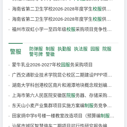
4小时前
海南省第二卫生学校2026-2028年度学生
校服
供应商采购项目合同公告.
5小时前
海南省第二卫生学校2026-2028年度学生
校服
供应商采购项目-合同公告
5小时前
福州市双虹小学一至四年级
校服
采购项目竞争性磋商公告
5小时前
6小时前
防弹服
制服
执勤服
执法服
园服
院服
警服
警号牌
警徽
蒙牛乳业2026-2027年校
园服
务采购项目
广西交通职业技术学院昆仑校区二期建设PPP项目（第一批）—方案及法律意见书编
1小时前
湖南大学科创港校区南片和湘潭地块概念规划编
制服
务中
4小时前
上海市第六人民医院安徽医
院服
务器、存储采购（二次）更正公告22026
4小时前
东天山小麦产业集群项目实施方案编
制服
务竞争性磋商公告
5小时前
田家炳中学6号楼一楼教室改造项目（预算编
制服
务）
5小时前
汕尾市城区智慧停车二期项目可行性研究报告编
制服
务