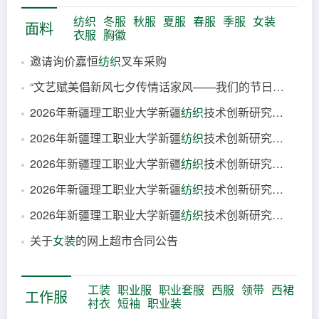
9小时前
纺织
冬服
秋服
夏服
春服
季服
女装
面料
衣服
胸徽
邀请询价嘉恒
纺织
叉车采购
“文艺赋美倡新风七夕传情话家风——我们的节日七夕”文艺汇演服装租赁
56分钟前
2026年新疆理工职业大学新疆
纺织
技术创新研究院实验室（包4染整后整理实验室）的公开招标公告
3小时前
2026年新疆理工职业大学新疆
纺织
技术创新研究院实验室（包3纤维成型制备实验室）的公开招标公告
4小时前
2026年新疆理工职业大学新疆
纺织
技术创新研究院实验室（包2织物成型实验室）的公开招标公告
4小时前
2026年新疆理工职业大学新疆
纺织
技术创新研究院实验室（包1纱线纺制实验室）的公开招标公告
4小时前
2026年新疆理工职业大学新疆
纺织
技术创新研究院实验室（包5
4小时前
关于
女装
的网上超市合同公告
4小时前
4小时前
工装
职业服
职业套服
西服
领带
西裙
工作服
衬衣
短袖
职业装