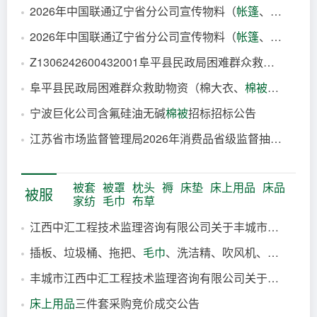
2026年中国联通辽宁省分公司宣传物料（
帐篷
、雨伞等）集中采购项目中选结果公告
2026-08-07
2026年中国联通辽宁省分公司宣传物料（
帐篷
、雨伞等）集中采购项目中选结果公告
2026-08-07
Z1306242600432001阜平县民政局困难群众救助物资（棉大衣、
2026-08-07
阜平县民政局困难群众救助物资（棉大衣、
棉被
、棉褥）
2026-08-07
宁波巨化公司含氟硅油无碱
棉被
招标招标公告
2026-08-07
江苏省市场监督管理局2026年消费品省级监督抽查/风险监测抽样检验机构技术服务（二次采购）包22（婴幼儿学步带婴幼儿背带(袋)婴幼儿
2026-08-07
2026-08-07
被套
被罩
枕头
褥
床垫
床上用品
床品
被服
家纺
毛巾
布草
江西中汇工程技术监理咨询有限公司关于丰城市中医院
布
插板、垃圾桶、拖把、
毛巾
、洗洁精、吹风机、热水器等日用品及电器竞价成交公告
1小时前
丰城市江西中汇工程技术监理咨询有限公司关于丰城市中医院
1小时前
床上用品
三件套采购竞价成交公告
1小时前