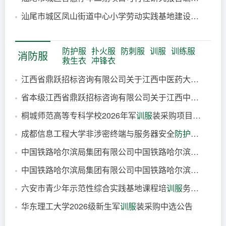
6小时前
汕尾市城区凤山街道中心小学劳动实践基地建设项目预算编
6小时前
6小时前
防护服
扑火服
防刺服
训服
训练服
消防服
救生衣
冲锋衣
江西省鼎跃招标咨询有限公司关于江西中医药大学2026年网络安全
省本级江西省鼎跃招标咨询有限公司关于江西中医药大学2026年网络安全
1小时前
桐城师范高等专科学校2026年军
训服
装采购项目（三次）竞争性谈判公告
1小时前
成都信息工程大学非涉密终端与服务器安全
防护服
务项目
5小时前
中国铁路哈尔滨局集团有限公司中国铁路哈尔滨局集团有限公司职工培训部AI赋能职工培训数字化技术培
8小时前
中国铁路哈尔滨局集团有限公司中国铁路哈尔滨局集团有限公司职工培训部师资骨干培
8小时前
六安市青少年示范性综合实践基地课程培
训服
务项目（二次）更正公告
8小时前
华东理工大学2026级新生军
训服
装采购中选公告
8小时前